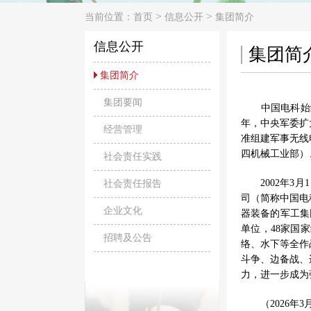
>
>
当前位置：
首页
信息公开
集团简介
信息公开
集团简
集团简介
集团要闻
中国电科始终与
年，中央军委扩
经营管理
准组建军事无线
四机械工业部）
社会责任实践
2002年3月
社会责任报告
司（简称中国电
企业文化
器装备的军工集
单位，48家国
招聘及公告
络、水下等全作
斗争、边备战、
力，进一步成为
（2026年3