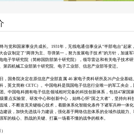
介
党和国家事业共成长。1931年，无线电通信事业从“半部电台”起家，
大会议制定了“两弹为主、导弹第一，努力发展电子技术”的方针，加速军事
电电子学研究院（简称国防部第十研究院），领导雷达和有关电子技术研
、第四机械工业部第十研究院、电子工业部、信息产业部等变迁。
1日，国务院决定在原信息产业部直属 46 家电子类科研所及26户企业
科，英文简称 CETC）。中国电科是我国电子信息行业唯一的军工央企
团。中国电科拥有电子信息领域相对完备的科技创新体系，包括47家国家级
家级重点实验室、研发中心和创新中心，始终心怀“国之大者”，坚持向
战域，不断攻克关键核心技术，着眼体系化智能化条件下诸军兵种一体化
边建设，加快先进战斗力建设，强化基于网络信息体系的全域作战能力、
强军的核心、胜战的关键、打赢一场看不懂的战争的根本。
月）