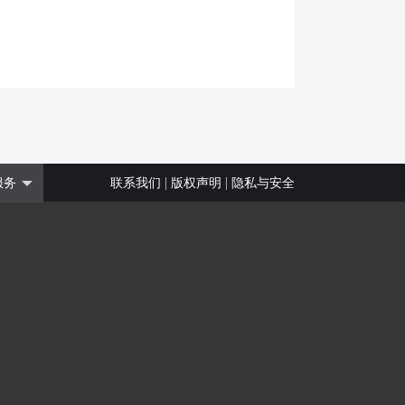
|
|
服务
联系我们
版权声明
隐私与安全