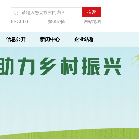
ENGLISH
媒体矩阵
网站地图
信息公开
新闻中心
企业站群