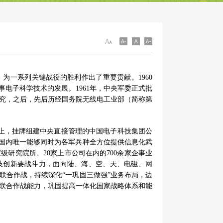
为一系列关键战役的胜利作出了重要贡献。1960
电子科学技术的发展。1961年，中央军委正式批
究，之后，先后历经国务院无线电工业部（简称第
基础上，挂牌组建中央直接管理的中国电子科技集团公
，国内唯一能够同时为各军兵种全方位提供信息化武
研究院所、20家上市公司在内的700余家企事业
科技创新要战斗力，面向陆、海、空、天、电磁、网
联合作战，持续深化“一巩固三做强”业务布局，边
联合作战能力，巩固提高一体化国家战略体系和能