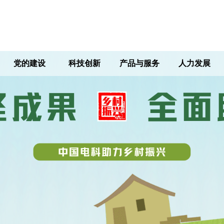
党的建设
科技创新
产品与服务
人力发展