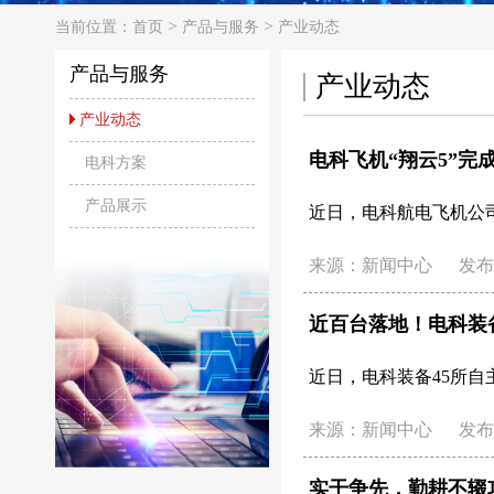
>
>
当前位置：
首页
产品与服务
产业动态
产品与服务
产业动态
产业动态
电科飞机“翔云5”完
电科方案
产品展示
近日，电科航电飞机公司
来源：新闻中心
发布
近百台落地！电科装
近日，电科装备45所自
来源：新闻中心
发布
实干争先，勤耕不辍攻