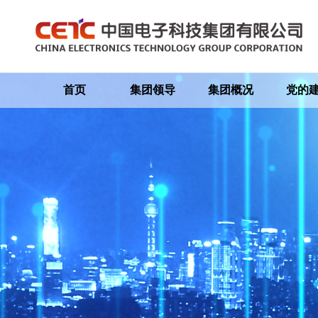
首页
集团领导
集团概况
党的