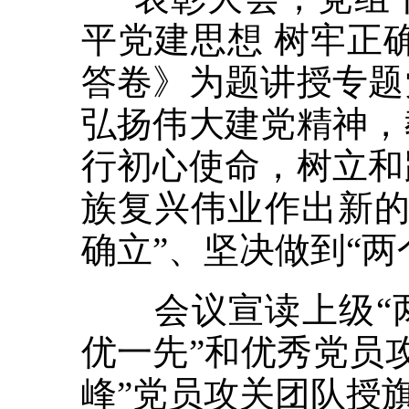
平党建思想 树牢正
答卷》为题讲授专题
弘扬伟大建党精神，
行初心使命，树立和
族复兴伟业作出新的
确立”、坚决做到“两
会议宣读上级“两
优一先”和优秀党员攻
峰”党员攻关团队授