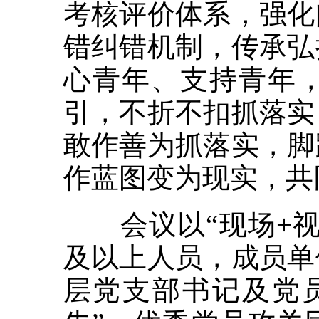
考核评价体系，强化
错纠错机制，传承弘
心青年、支持青年
引，不折不扣抓落实
敢作善为抓落实，脚
作蓝图变为现实，共
会议以“现场+视
及以上人员，成员单
层党支部书记及党